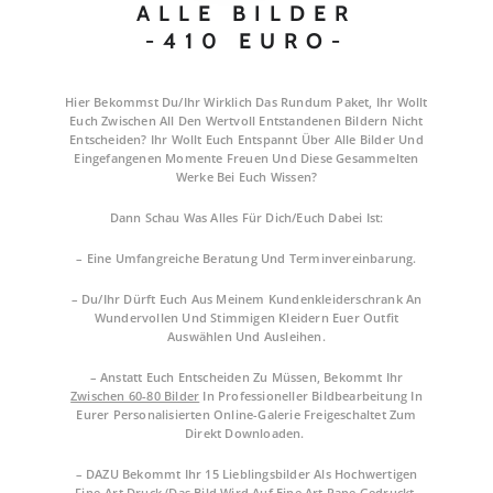
ALLE BILDER
-410 EURO-
Hier Bekommst Du/Ihr Wirklich Das Rundum Paket, Ihr Wollt
Euch Zwischen All Den Wertvoll Entstandenen Bildern Nicht
Entscheiden? Ihr Wollt Euch Entspannt Über Alle Bilder Und
Eingefangenen Momente Freuen Und Diese Gesammelten
Werke Bei Euch Wissen?
Dann Schau Was Alles Für Dich/euch Dabei Ist:
– Eine Umfangreiche Beratung Und Terminvereinbarung.
– Du/Ihr Dürft Euch Aus Meinem Kundenkleiderschrank An
Wundervollen Und Stimmigen Kleidern Euer Outfit
Auswählen Und Ausleihen.
– Anstatt Euch Entscheiden Zu Müssen, Bekommt Ihr
Zwischen 60-80 Bilder
In Professioneller Bildbearbeitung In
Eurer Personalisierten Online-Galerie Freigeschaltet Zum
Direkt Downloaden.
– DAZU Bekommt Ihr 15 Lieblingsbilder Als Hochwertigen
Fine-Art Druck (Das Bild Wird Auf Eine Art Pape Gedruckt.